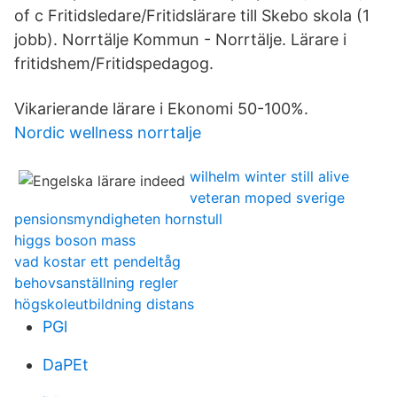
of c Fritidsledare/Fritidslärare till Skebo skola (1
jobb). Norrtälje Kommun - Norrtälje. Lärare i
fritidshem/Fritidspedagog.
Vikarierande lärare i Ekonomi 50-100%.
Nordic wellness norrtalje
wilhelm winter still alive
veteran moped sverige
pensionsmyndigheten hornstull
higgs boson mass
vad kostar ett pendeltåg
behovsanställning regler
högskoleutbildning distans
PGl
DaPEt