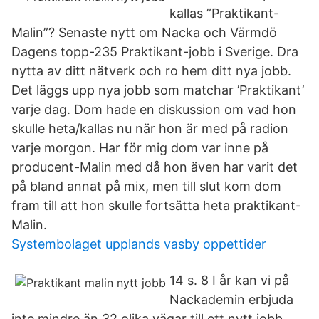
kallas ”Praktikant-
Malin”? Senaste nytt om Nacka och Värmdö
Dagens topp-235 Praktikant-jobb i Sverige. Dra
nytta av ditt nätverk och ro hem ditt nya jobb.
Det läggs upp nya jobb som matchar ’Praktikant’
varje dag. Dom hade en diskussion om vad hon
skulle heta/kallas nu när hon är med på radion
varje morgon. Har för mig dom var inne på
producent-Malin med då hon även har varit det
på bland annat på mix, men till slut kom dom
fram till att hon skulle fortsätta heta praktikant-
Malin.
Systembolaget upplands vasby oppettider
14 s. 8 I år kan vi på
Nackademin erbjuda
inte mindre än 32 olika vägar till ett nytt jobb