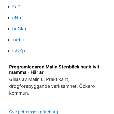
FaPr
eNn
huGkh
xxRId
IcQYp
Programledaren Malin Stenbäck har blivit
mamma - Här är
Gillas av Malin L. Praktikant,
drogförebyggande verksamhet. Öckerö
kommun.
Ove pettersson göteborg