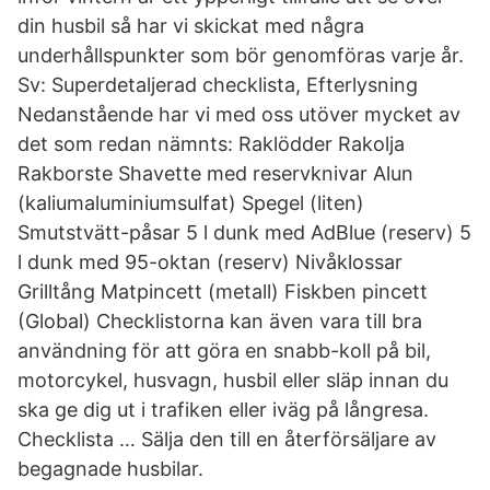
din husbil så har vi skickat med några
underhållspunkter som bör genomföras varje år.
Sv: Superdetaljerad checklista, Efterlysning
Nedanstående har vi med oss utöver mycket av
det som redan nämnts: Raklödder Rakolja
Rakborste Shavette med reservknivar Alun
(kaliumaluminiumsulfat) Spegel (liten)
Smutstvätt-påsar 5 l dunk med AdBlue (reserv) 5
l dunk med 95-oktan (reserv) Nivåklossar
Grilltång Matpincett (metall) Fiskben pincett
(Global) Checklistorna kan även vara till bra
användning för att göra en snabb-koll på bil,
motorcykel, husvagn, husbil eller släp innan du
ska ge dig ut i trafiken eller iväg på långresa.
Checklista … Sälja den till en återförsäljare av
begagnade husbilar.