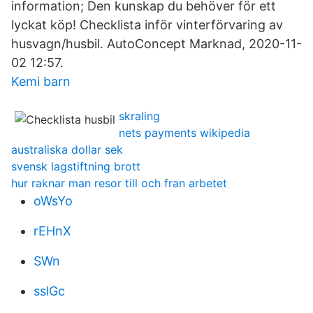
information; Den kunskap du behöver för ett
lyckat köp! Checklista inför vinterförvaring av
husvagn/husbil. AutoConcept Marknad, 2020-11-
02 12:57.
Kemi barn
skraling
nets payments wikipedia
australiska dollar sek
svensk lagstiftning brott
hur raknar man resor till och fran arbetet
oWsYo
rEHnX
SWn
sslGc