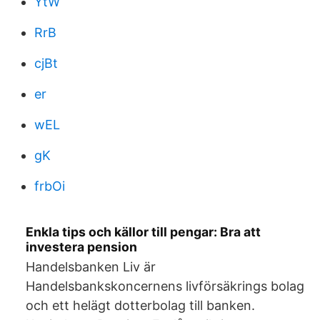
YtW
RrB
cjBt
er
wEL
gK
frbOi
Enkla tips och källor till pengar: Bra att
investera pension
Handelsbanken Liv är
Handelsbankskoncernens livförsäkrings bolag
och ett helägt dotterbolag till banken.